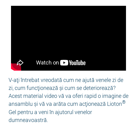
Video
Player
V-aţi întrebat vreodată cum ne ajută venele zi de
zi, cum funcţionează şi cum se deteriorează?
Acest material video vă va oferi rapid o imagine de
®
ansamblu şi vă va arăta cum acţionează Lioton
Gel pentru a veni în ajutorul venelor
dumneavoastră.