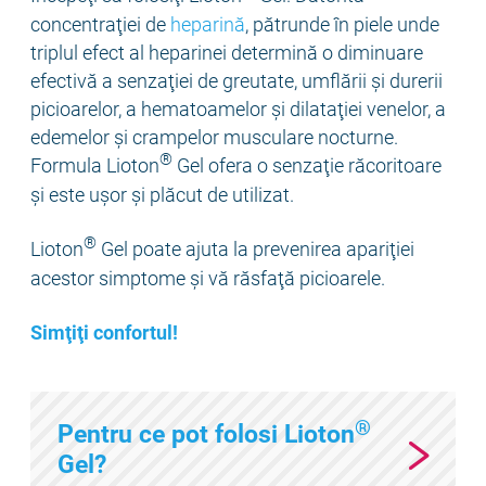
concentraţiei de
heparină
, pătrunde în piele unde
triplul efect al heparinei determină o diminuare
efectivă a senzaţiei de greutate, umflării şi durerii
picioarelor, a hematoamelor şi dilataţiei venelor, a
edemelor şi crampelor musculare nocturne.
®
Formula Lioton
Gel ofera o senzaţie răcoritoare
şi este uşor şi plăcut de utilizat.
®
Lioton
Gel poate ajuta la prevenirea apariţiei
acestor simptome şi vă răsfaţă picioarele.
Simţiţi confortul!
®
Pentru ce pot folosi Lioton
Gel?