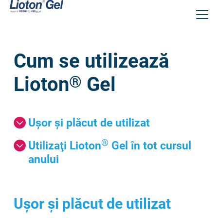
Sari
la
conținutul
principal
Cum se utilizează
Lioton
®
Gel
Uşor şi plăcut de utilizat
®
Utilizaţi Lioton
Gel în tot cursul
anului
Uşor şi plăcut de utilizat