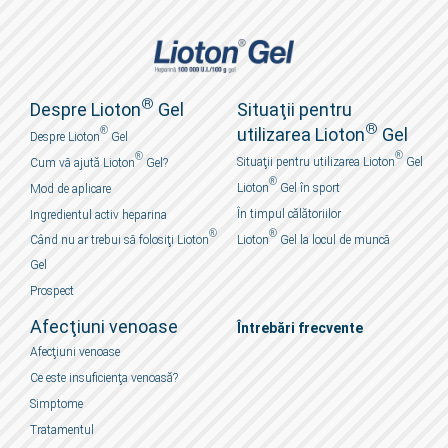
®
Despre Lioton
Gel
Situaţii pentru
®
utilizarea Lioton
Gel
®
Despre Lioton
Gel
®
®
Situaţii pentru utilizarea Lioton
Gel
Cum vӑ ajută Lioton
Gel?
®
Lioton
Gel în sport
Mod de aplicare
În timpul călătoriilor
Ingredientul activ heparina
®
®
Când nu ar trebui sӑ folosiţi Lioton
Lioton
Gel la locul de muncӑ
Gel
Prospect
Afecţiuni venoase
Întrebări frecvente
Afecţiuni venoase
Ce este insuficienţa venoasă?
Simptome
Tratamentul