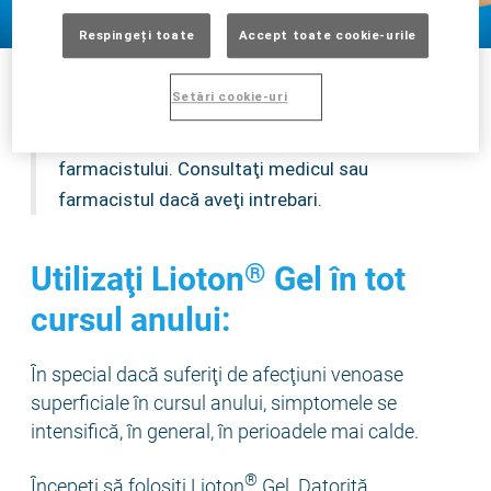
Respingeți toate
Accept toate cookie-urile
Setări cookie-uri
Folosiţi întotdeauna acest medicament
conform indicaţiilor medicului sau
farmacistului. Consultaţi medicul sau
farmacistul dacă aveţi intrebari.
®
Utilizaţi Lioton
Gel în tot
cursul anului:
În special dacă suferiţi de afecţiuni venoase
superficiale în cursul anului, simptomele se
intensifică, în general, în perioadele mai calde.
®
Începeţi să folosiţi Lioton
Gel. Datorită