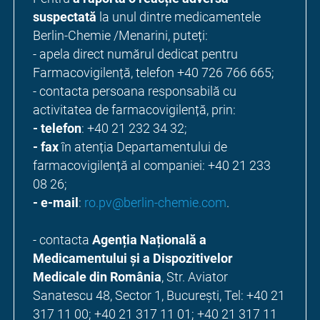
suspectată
la unul dintre medicamentele
Berlin-Chemie /Menarini, puteți:
- apela direct numărul dedicat pentru
Farmacovigilență, telefon +40 726 766 665;
- contacta persoana responsabilă cu
activitatea de farmacovigilență, prin:
- telefon
: +40 21 232 34 32;
- fax
în atenția Departamentului de
farmacovigilență al companiei: +40 21 233
08 26;
- e-mail
:
ro.pv@berlin-chemie.com
.
- contacta
Agenția Națională a
Medicamentului şi a Dispozitivelor
Medicale din România
, Str. Aviator
Sanatescu 48, Sector 1, Bucureşti, Tel: +40 21
317 11 00; +40 21 317 11 01; +40 21 317 11