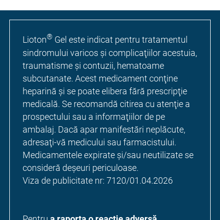
®
Lioton
Gel este indicat pentru tratamentul
sindromului varicos şi complicaţiilor acestuia,
traumatisme şi contuzii, hematoame
subcutanate. Acest medicament conţine
heparină şi se poate elibera fără prescripţie
medicală. Se recomandă citirea cu atenţie a
prospectului sau a informaţiilor de pe
ambalaj. Dacă apar manifestări neplăcute,
adresaţi-vă medicului sau farmacistului.
Medicamentele expirate şi/sau neutilizate se
consideră deşeuri periculoase.
Viza de publicitate nr: 7120/01.04.2026
Pentru
a raporta o reacție adversă