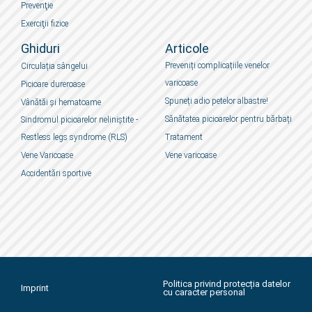
Prevenţie
Exerciţii fizice
Ghiduri
Articole
Preveniți complicațiile venelor
Circulația sângelui
varicoase
Picioare dureroase
Spuneți adio petelor albastre!
Vânătăi și hematoame
Sănătatea picioarelor pentru bărbați
Sindromul picioarelor neliniștite -
Restless legs syndrome (RLS)
Tratament
Vene Varicoase
Vene varicoase
Accidentări sportive
Politica privind protecția datelor
Imprint
cu caracter personal