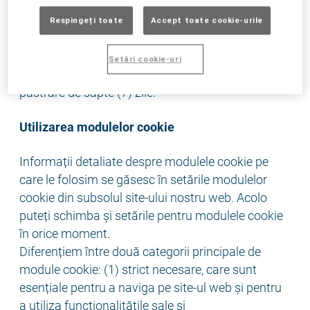
● Site-ul web de pe care se face solicitarea
● Browserul
Respingeți toate
Accept toate cookie-urile
● Sistemul de operare și interfața sa
● Limba și versiunea software-ului de browser
Setări cookie-uri
Datele sunt șterse automat după o perioadă de
păstrare de sapte (7) zile.
Utilizarea modulelor cookie
Informații detaliate despre modulele cookie pe
care le folosim se găsesc în setările modulelor
cookie din subsolul site-ului nostru web. Acolo
puteți schimba și setările pentru modulele cookie
în orice moment.
Diferențiem între două categorii principale de
module cookie: (1) strict necesare, care sunt
esențiale pentru a naviga pe site-ul web și pentru
a utiliza funcționalitățile sale și