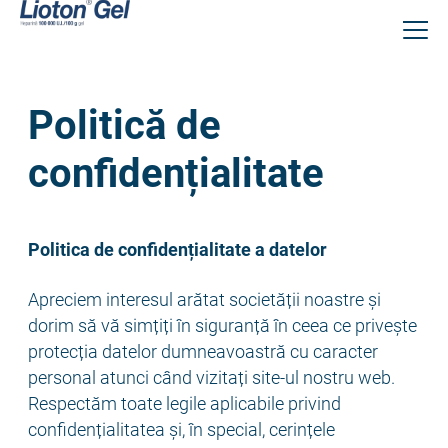
Sari
la
conținutul
principal
Politică de
confidențialitate
Politica de confidențialitate a datelor
Apreciem interesul arătat societății noastre și
dorim să vă simțiți în siguranță în ceea ce privește
protecția datelor dumneavoastră cu caracter
personal atunci când vizitați site-ul nostru web.
Respectăm toate legile aplicabile privind
confidențialitatea și, în special, cerințele