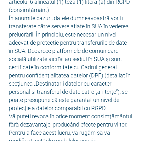
articolul 6 alineatul (1) teza (1) litera (a) din RGPD
(consimțământ)
În anumite cazuri, datele dumneavoastră vor fi
transferate către servere aflate în SUA în vederea
prelucrării. În principiu, este necesar un nivel
adecvat de protecție pentru transferurile de date
în SUA. Deoarece platformele de comunicare
socială utilizate aici își au sediul în SUA și sunt
certificate în conformitate cu Cadrul general
pentru confidențialitatea datelor (DPF) (detaliat în
secțiunea „Destinatarii datelor cu caracter
personal și transferul de date către țări terțe”), se
poate presupune că este garantat un nivel de
protecție a datelor comparabil cu RGPD.
Vă puteți revoca în orice moment consimțământul
fără dezavantaje, producând efecte pentru viitor.
Pentru a face acest lucru, vă rugăm să vă
modificați setările modulelor cookie.