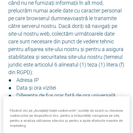
când nu ne furnizați informații în alt mod,
prelucrăm numai acele date cu caracter personal
pe care browserul dumneavoastră le transmite
către serverul nostru. Dacă doriți să navigați pe
site-ul nostru web, colectăm următoarele date
care sunt necesare din punct de vedere tehnic
pentru afișarea site-ului nostru și pentru a asigura
stabilitatea și securitatea site-ului nostru (temeiul
juridic este articolul 6 alineatul (1) teza (1) litera (f)
din RGPD):
● Adresa IP
● Data și ora vizitei
● Diferența de fus orar față de ora universală
coordonată (GMT)
● Conținutul solicitării (site-ul specific)
Făcând clic pe „Acceptați toate cookie-urile”, sunteți de acord cu stocarea
cookie-urilor pe dispozitivul dvs. pentru a îmbunătăți navigarea pe site,
● Starea de acces/Codul de stare HTTP
pentru a analiza utilizarea site-ului și pentru a ajuta eforturile noastre de
● Volumul de date transferate în fiecare situație
marketing.