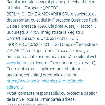
Regulamentului general privind protecția datelor
al Uniunii Europene („RGPD”).
BERLIN-CHEMIE A.MENARINI SRL, o societate de
drept român, cu sediul in Floreasca Business Park,
Calea Floreasca 169A, Clădirea A, etaj 7, sector 1,
București, 014459, înregistrată la Registrul
Comerțului sub nr. J40/531/2011, EUID:
ROONRC.J40/531/2011, Cod Unic de Înregistrare
27924011, este operatorul în ceea ce privește
prelucrarea datelor dumneavoastră pe site-ul web
www.lioton.ro
(denumit în continuare: „site web”).
Pentru informații suplimentare referitoare la
operator, consultați drepturile de autor
https://www.berlin-chemie.ro/ro-ro/datele-
editorului
.
Puteți contacta responsabilul cu protecția datelor
de la nivel local la următoarea adresă: