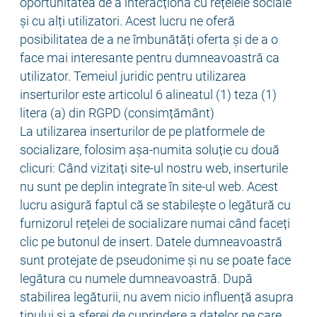
oportunitatea de a interacționa cu rețelele sociale
și cu alți utilizatori. Acest lucru ne oferă
posibilitatea de a ne îmbunătăți oferta și de a o
face mai interesante pentru dumneavoastră ca
utilizator. Temeiul juridic pentru utilizarea
inserturilor este articolul 6 alineatul (1) teza (1)
litera (a) din RGPD (consimțământ)
La utilizarea inserturilor de pe platformele de
socializare, folosim așa-numita soluție cu două
clicuri: Când vizitați site-ul nostru web, inserturile
nu sunt pe deplin integrate în site-ul web. Acest
lucru asigură faptul că se stabilește o legătură cu
furnizorul rețelei de socializare numai când faceți
clic pe butonul de insert. Datele dumneavoastră
sunt protejate de pseudonime și nu se poate face
legătura cu numele dumneavoastră. După
stabilirea legăturii, nu avem nicio influență asupra
tipului și a sferei de cuprindere a datelor pe care